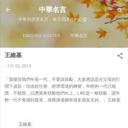
跳至主要內容
中華名言
中華與世界名言，每天潤澤你的心靈
ENGLISH QUOTES
中華名言
王維基
-
1月 02, 2014
「我發現我們年長一代，不要說鼓勵，大多應該是在父母的打
鬧下成長；但由於社會、經濟環境的轉變，年輕的一代只能
讚，不能罵，以讚賞來鼓勵他們向上。LIKE是一種鼓勵，讓年
輕一代不會感到孤單，感覺身邊總有很多朋友支持。」王維基
王維基