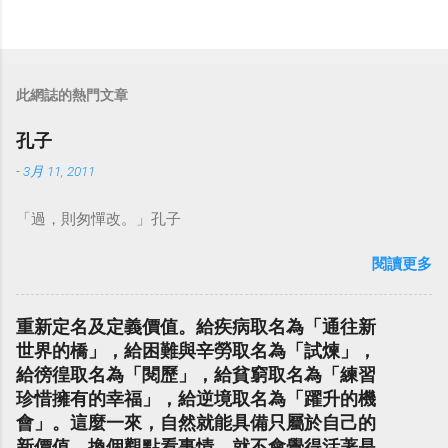
此網誌的熱門文章
孔子
-
3月 11, 2011
「過，則匆憚改。」孔子
閱讀更多
重新定名及定義價值。給疾病取名為「通往新
世界的橋」，給困難與辛勞取名為「試煉」，
給徬徨取名為「閱歷」，給貧窮取名為「練習
珍惜擁有的幸福」，給逆境取名為「躍升的機
會」。這麼一來，自然就能具備只屬於自己的
新價值。換個觀點看事情，就不會覺得活著是