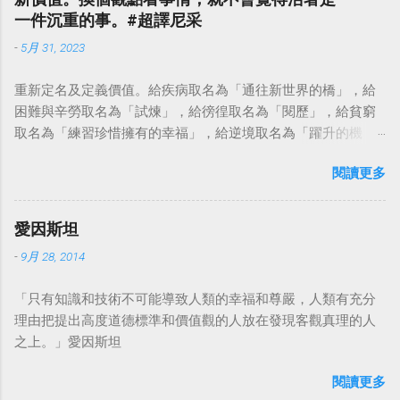
一件沉重的事。#超譯尼采
-
5月 31, 2023
重新定名及定義價值。給疾病取名為「通往新世界的橋」，給
困難與辛勞取名為「試煉」，給徬徨取名為「閱歷」，給貧窮
取名為「練習珍惜擁有的幸福」，給逆境取名為「躍升的機
會」。這麼一來，自然就能具備只屬於自己的新價值。換個觀
閱讀更多
點看事情，就不會覺得活著是一件沉重的事。#超譯尼采 — 中
華名言 - Chinese Quotes (@chinese_quotes) May 23, 2023
愛因斯坦
-
9月 28, 2014
「只有知識和技術不可能導致人類的幸福和尊嚴，人類有充分
理由把提出高度道德標準和價值觀的人放在發現客觀真理的人
之上。」愛因斯坦
閱讀更多