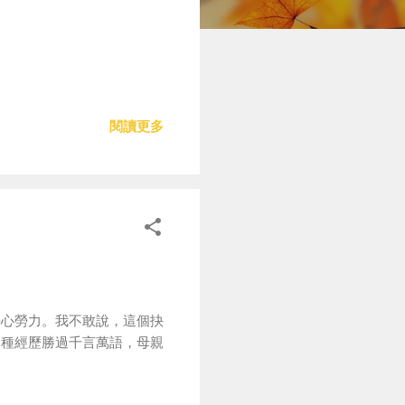
閱讀更多
勞心勞力。我不敢說，這個抉
這種經歷勝過千言萬語，母親