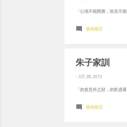
「心境不能開廣，俗見不能
發佈留言
朱子家訓
-
3月 28, 2013
「勿貪意外之財，勿飲過量
發佈留言