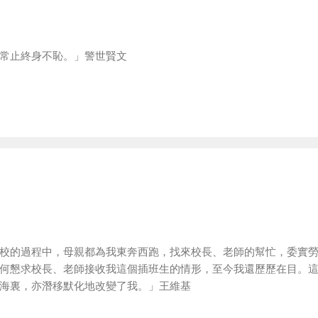
常止終身不恥。」警世賢文
校的過程中，母親都為我東奔西跑，找來校長、老師的幫忙，委實
何懇求校長、老師接收我這個插班生的情形，至今我還歷歷在目。
海裏，亦潛移默化地改變了我。」王維基