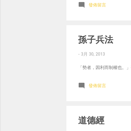
發佈留言
孫子兵法
-
3月 30, 2013
「勢者，因利而制權也。」
發佈留言
道德經