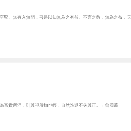
至堅。無有入無間，吾是以知無為之有益。不言之教，無為之益，天
為富貴所淫，則其視所物也輕，自然進退不失其正。」曾國藩