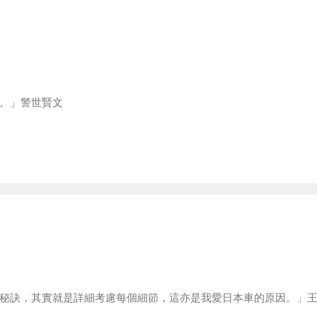
。」警世賢文
秘訣，其實就是詳細考慮每個細節，這亦是我愛日本車的原因。」