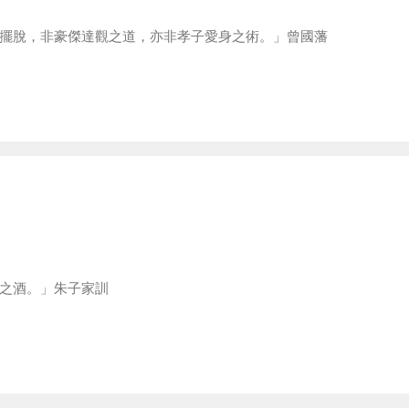
擺脫，非豪傑達觀之道，亦非孝子愛身之術。」曾國藩
之酒。」朱子家訓