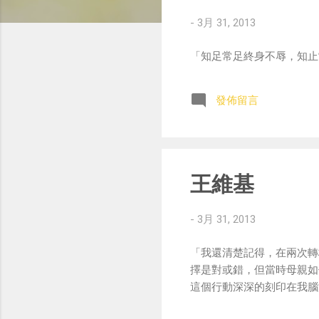
-
3月 31, 2013
「知足常足終身不辱，知止
發佈留言
王維基
-
3月 31, 2013
「我還清楚記得，在兩次轉
擇是對或錯，但當時母親如
這個行動深深的刻印在我腦