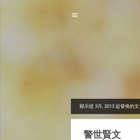
顯示從 3月, 2013 起發佈的
文
章
警世賢文