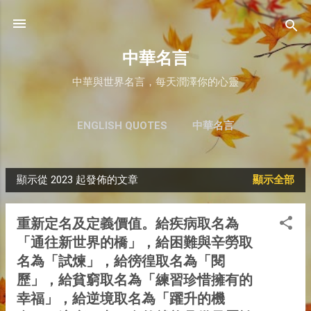
跳至主要內容
中華名言
中華與世界名言，每天潤澤你的心靈
ENGLISH QUOTES
中華名言
顯示從 2023 起發佈的文章
顯示全部
文
章
重新定名及定義價值。給疾病取名為
「通往新世界的橋」，給困難與辛勞取
名為「試煉」，給徬徨取名為「閱
歷」，給貧窮取名為「練習珍惜擁有的
幸福」，給逆境取名為「躍升的機