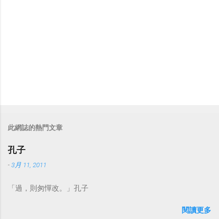
此網誌的熱門文章
孔子
-
3月 11, 2011
「過，則匆憚改。」孔子
閱讀更多