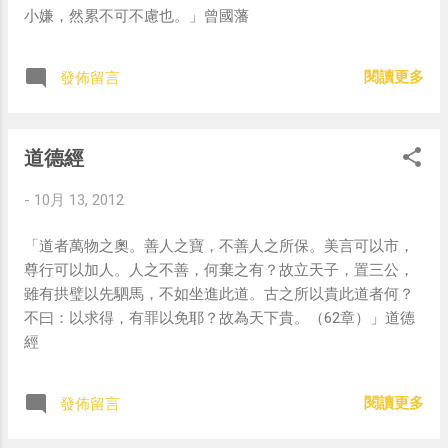
小嫌，然累不可不慮也。」曾國藩
閱讀更多
發佈留言
道德經
-
10月 13, 2012
「道者萬物之奧。善人之寶，不善人之所保。美言可以市，
尊行可以加人。人之不善，何棄之有？故立天子，置三公，
雖有拱璧以先駟馬，不如坐進此道。古之所以貴此道者何？
不曰：以求得，有罪以免耶？故為天下貴。（62章）」道德
經
閱讀更多
發佈留言