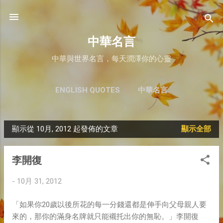
跳至主要內容
中華名言
中華與世界名言，每天潤澤你的心靈
ENGLISH QUOTES
中華名言
顯示從 10月, 2012 起發佈的文章
顯示全部
文
章
李開復
-
10月 31, 2012
「如果你20歲以後所花的每一分錢還都是伸手向父母親人要
來的，那你的滿身名牌就只能襯托出你的無恥。」李開復