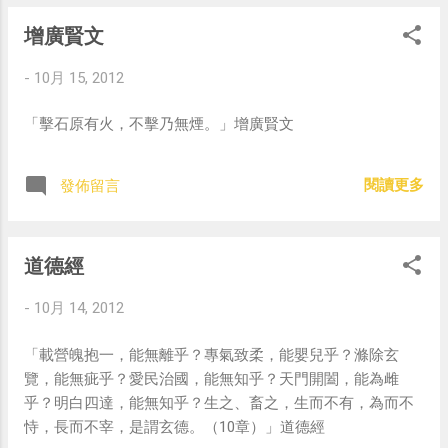
增廣賢文
-
10月 15, 2012
「擊石原有火，不擊乃無煙。」增廣賢文
閱讀更多
發佈留言
道德經
-
10月 14, 2012
「載營魄抱一，能無離乎？專氣致柔，能嬰兒乎？滌除玄
覽，能無疵乎？愛民治國，能無知乎？天門開闔，能為雌
乎？明白四達，能無知乎？生之、畜之，生而不有，為而不
恃，長而不宰，是謂玄德。（10章）」道德經