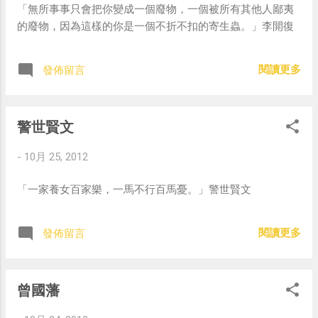
「無所事事只會把你變成一個廢物，一個被所有其他人鄙夷
的廢物，因為這樣的你是一個不折不扣的寄生蟲。」李開復
閱讀更多
發佈留言
警世賢文
-
10月 25, 2012
「一家養女百家樂，一馬不行百馬憂。」警世賢文
閱讀更多
發佈留言
曾國藩