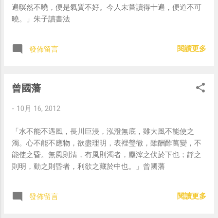
遍暝然不曉，便是氣質不好。今人未嘗讀得十遍，便道不可
曉。」朱子讀書法
閱讀更多
發佈留言
曾國藩
-
10月 16, 2012
「水不能不遇風，長川巨浸，泓澄無底，雖大風不能使之
濁。心不能不應物，欲盡理明，表裡瑩徹，雖酬酢萬變，不
能使之昏。無風則清，有風則濁者，塵滓之伏於下也；靜之
則明，動之則昏者，利欲之藏於中也。」曾國藩
閱讀更多
發佈留言