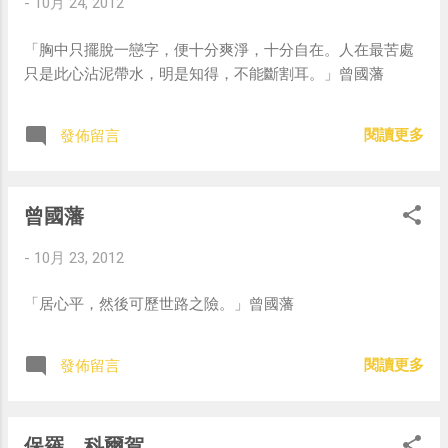
-
10月 24, 2012
「胸中只擺脫一戀字，便十分爽淨，十分自在。人在最苦處
只是此心沾泥帶水，明是知得，不能斷割耳。」曾國藩
閱讀更多
發佈留言
曾國藩
-
10月 23, 2012
「居心平，然後可歷世路之險。」曾國藩
閱讀更多
發佈留言
保羅．科爾賀