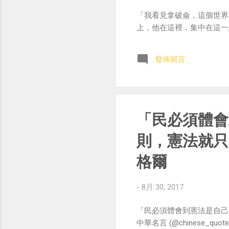
「我看見拿破侖，這個世界
上，他在這裡，集中在這一點上他要
發佈留言
「民必須體會
則，憲法就只
格爾
-
8月 30, 2017
「民必須體會到憲法是自己
中華名言 (@chinese_quotes)