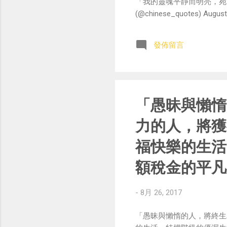
「我的靈魂平靜而明亮，宛
(@chinese_quotes) August
發佈留言
「愚昧與懶惰
力的人，將獲
福快樂的生活
額稅金的平凡
-
8月 26, 2017
「愚昧與懶惰的人，將終生