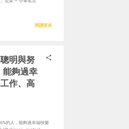
尼采 — 中華名言
閱讀更多
；聰明與努
，能夠過幸
薪工作、高
6%的人，能夠過幸福快樂