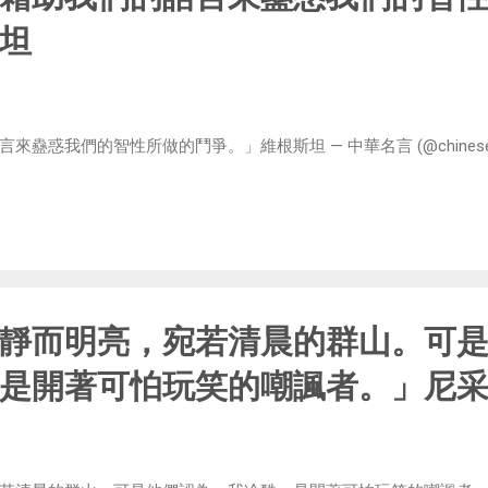
坦
我們的智性所做的鬥爭。」維根斯坦 — 中華名言 (@chinese_quotes)
靜而明亮，宛若清晨的群山。可
是開著可怕玩笑的嘲諷者。」尼