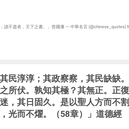
者，天下之書。」曾國藩 — 中華名言 (@chinese_quotes) May 
其民淳淳；其政察察，其民缺缺
之所伏。孰知其極？其無正。正
迷，其日固久。是以聖人方而不
，光而不燿。（58章）」道德經