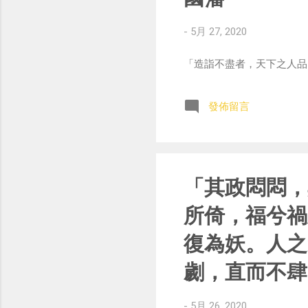
-
5月 27, 2020
「造詣不盡者，天下之人品；讀不盡
發佈留言
「其政悶悶，
所倚，福兮禍
復為妖。人之
劌，直而不肆
-
5月 26, 2020