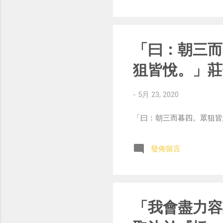
「曰：朝三而
狙皆悅。」莊
-
5月 23, 2020
「曰：朝三而暮四。眾狙皆怒。曰：
發佈留言
「我會盡力容