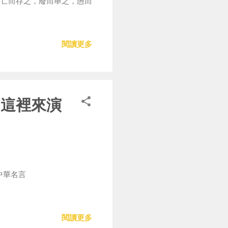
。亡而存之，廢而舉之，愚而
閱讀更多
到這裡來演
中華名言
閱讀更多