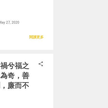
27, 2020
閱讀更多
。禍兮福之
復為奇，善
割，廉而不