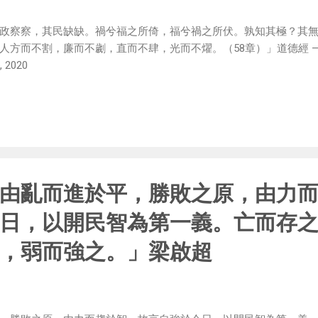
政察察，其民缺缺。禍兮福之所倚，福兮禍之所伏。孰知其極？其
人方而不割，廉而不劌，直而不肆，光而不燿。（58章）」道德經 —
, 2020
由亂而進於平，勝敗之原，由力
日，以開民智為第一義。亡而存
，弱而強之。」梁啟超