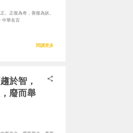
無正。正復為奇，善復為妖。
 中華名言
閱讀更多
而趨於智，
之，廢而舉