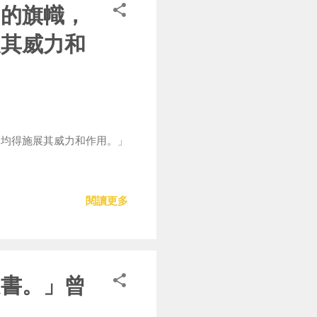
它的旗幟，
展其威力和
中均得施展其威力和作用。」
閱讀更多
之書。」曾