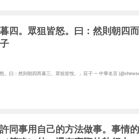
暮四。眾狙皆怒。曰：然則朝四
子
然則朝四而暮三。眾狙皆悅。」莊子 — 中華名言 (@chinese_quotes
許同事用自己的方法做事。事情