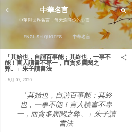
跳至主要內容
中華名言
中華與世界名言，每天潤澤你的心靈
ENGLISH QUOTES
中華名言
「其始也，自謂百事能；其終也，一事不
能！言人讀書不專一，而貪多廣閱之
弊。」朱子讀書法
-
5月 07, 2020
「其始也，自謂百事能；其終
也，一事不能！言人讀書不專
一，而貪多廣閱之弊。」朱子讀
書法