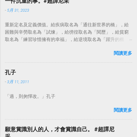
一件沉重的事。#超譯尼采
-
5月 31, 2023
重新定名及定義價值。給疾病取名為「通往新世界的橋」，給
困難與辛勞取名為「試煉」，給徬徨取名為「閱歷」，給貧窮
取名為「練習珍惜擁有的幸福」，給逆境取名為「躍升的機
會」。這麼一來，自然就能具備只屬於自己的新價值。換個觀
閱讀更多
點看事情，就不會覺得活著是一件沉重的事。#超譯尼采 — 中
華名言 - Chinese Quotes (@chinese_quotes) May 23, 2023
孔子
-
3月 11, 2011
「過，則匆憚改。」孔子
閱讀更多
願意賞識別人的人，才會賞識自己。 #超譯尼
采