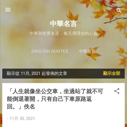
跳至主要內容
中華名言
中華與世界名言，每天潤澤你的心靈
ENGLISH QUOTES
中華名言
顯示從 11月, 2021 起發佈的文章
顯示全部
文
章
「人生就像坐公交車，坐過站了就不可
能倒退著開，只有自己下車原路返
回。」佚名
-
11月 30, 2021