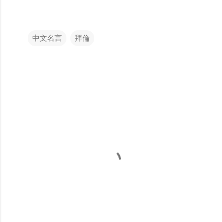
中文名言
拜倫
留
言