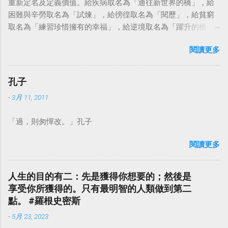
重新定名及定義價值。給疾病取名為「通往新世界的橋」，給
困難與辛勞取名為「試煉」，給徬徨取名為「閱歷」，給貧窮
取名為「練習珍惜擁有的幸福」，給逆境取名為「躍升的機
會」。這麼一來，自然就能具備只屬於自己的新價值。換個觀
閱讀更多
點看事情，就不會覺得活著是一件沉重的事。#超譯尼采 — 中
華名言 - Chinese Quotes (@chinese_quotes) May 23, 2023
孔子
-
3月 11, 2011
「過，則匆憚改。」孔子
閱讀更多
人生的目的有二：先是獲得你想要的；然後是
享受你所獲得的。只有最明智的人類做到第二
點。 #羅根史密斯
-
5月 23, 2023