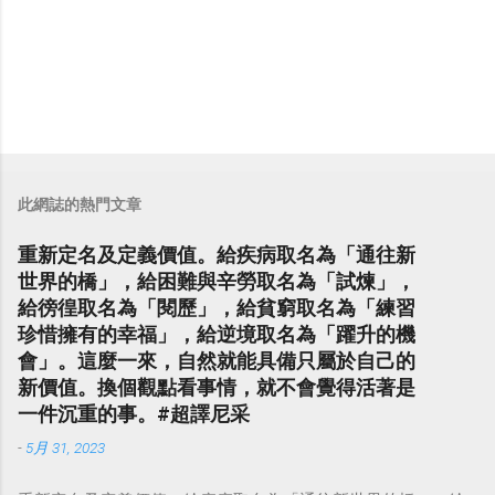
此網誌的熱門文章
重新定名及定義價值。給疾病取名為「通往新
世界的橋」，給困難與辛勞取名為「試煉」，
給徬徨取名為「閱歷」，給貧窮取名為「練習
珍惜擁有的幸福」，給逆境取名為「躍升的機
會」。這麼一來，自然就能具備只屬於自己的
新價值。換個觀點看事情，就不會覺得活著是
一件沉重的事。#超譯尼采
-
5月 31, 2023