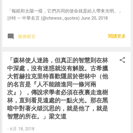
「報紙和太陽一樣，它們共同的使命就是給人帶來光明。」
沙特 — 中華名言 (@chinese_quotes) June 20, 2018
閱讀更多
發佈留言
「森林使人迷路，但真正的智慧則在林
中深處，沒有迷惑就沒有解脫。古希臘
大哲赫拉克里特喜歡隱居於密林中（他
的名言是『人不能踏進同一條河兩
次』），傳說求學者必須在夜裏走進樹
林，直到看見遠處的一點火光。那在黑
暗中對著火燄沉思的，就是他了，就是
智慧的所在。」梁文道
-
6月 18, 2018