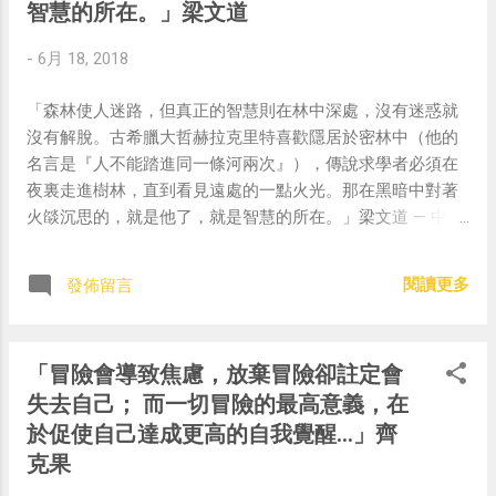
智慧的所在。」梁文道
-
6月 18, 2018
「森林使人迷路，但真正的智慧則在林中深處，沒有迷惑就
沒有解脫。古希臘大哲赫拉克里特喜歡隱居於密林中（他的
名言是『人不能踏進同一條河兩次』），傳說求學者必須在
夜裏走進樹林，直到看見遠處的一點火光。那在黑暗中對著
火燄沉思的，就是他了，就是智慧的所在。」梁文道 — 中華
名言 (@chinese_quotes) June 18, 2018
閱讀更多
發佈留言
「冒險會導致焦慮，放棄冒險卻註定會
失去自己； 而一切冒險的最高意義，在
於促使自己達成更高的自我覺醒…」齊
克果