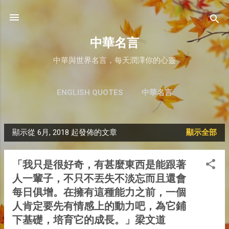
跳至主要內容
中華名言
中華與世界名言，每天潤澤你的心靈
ENGLISH QUOTES
中華名言
顯示從 6月, 2018 起發佈的文章
顯示全部
文
章
「我只是很好奇，有甚麼東西是能跟著
人一輩子，不只不丟失不淡忘而且還會
每日俱增。在擁有這種能力之前，一個
人肯定要先有情感上的動力吧，為它鋪
下基礎，培育它的成長。」梁文道