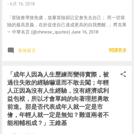
-
6月 16, 2018
「冒險會導致焦慮，放棄冒險卻註定會失去自己； 而一切冒
險的最高意義，在於促使自己達成更高的自我覺醒…」齊克果
— 中華名言 (@chinese_quotes) June 16, 2018
閱讀更多
發佈留言
「成年人因為人生歷練而變得實際，被
過往失敗的經驗嚇退而不敢去闖；年輕
人正因為沒有人生經驗，沒有經濟或利
益包袱，所以才會單純的向著理想勇敢
前進。那是否代表成年人就一定是市
儈，年輕人就一定是無知？難道兩者不
能相輔相成？」王維基