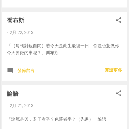
喬布斯
-
2月 22, 2013
「（每朝對鏡自問）若今天是此生最後一日，你是否想做你
今天要做的事呢？」喬布斯
閱讀更多
發佈留言
論語
-
2月 21, 2013
「論篤是與，君子者乎？色莊者乎？（先進）」論語