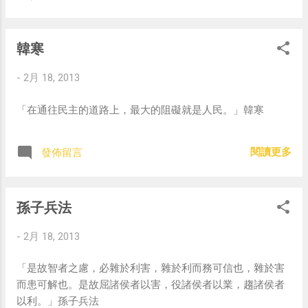
韓寒
-
2月 18, 2013
「在通往民主的道路上，最大的阻礙就是人民。」韓寒
閱讀更多
發佈留言
孫子兵法
-
2月 18, 2013
「是故智者之慮，必雜於利害，雜於利而務可信也，雜於害
而患可解也。是故屈諸侯者以害，役諸侯者以業，趨諸侯者
以利。」孫子兵法