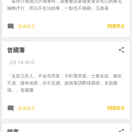
「當你只做過少許壞事時，就會被迫要做更違背良心的事去
掩飾才行，所以不合法的事，一點也不能碰」王維基
閱讀更多
發佈留言
曾國藩
-
2月 14, 2013
「名節之於人，不金帛而富，不軒冕而貴。士無名節，猶女
不貞，雖有他美，亦不足贖。故前輩謂爵祿易得，名節難
保。」曾國藩
閱讀更多
發佈留言