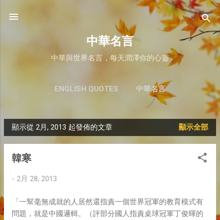
跳至主要內容
中華名言
中華與世界名言，每天潤澤你的心靈
ENGLISH QUOTES
中華名言
顯示從 2月, 2013 起發佈的文章
顯示全部
文
章
韓寒
-
2月 28, 2013
「一幫毫無成就的人居然還指責一個世界冠軍的教育模式有
問題，就是中國邏輯。（評部分國人指責桌球冠軍丁俊暉的