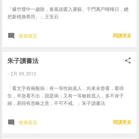
「爆竹聲中一歲除，春風送暖入屠蘇。千門萬戶曈曈日，總
把新桃換舊符。」王安石
閱讀更多
發佈留言
朱子讀書法
-
2月 09, 2013
「看文字有兩般病：有一等性鈍底人，向來未曾看，看得
生，卒急看不出，固是病；又有一等敏銳底人，多不肯子
細，易得有忽略之意，不可不戒。」朱子讀書法
閱讀更多
發佈留言