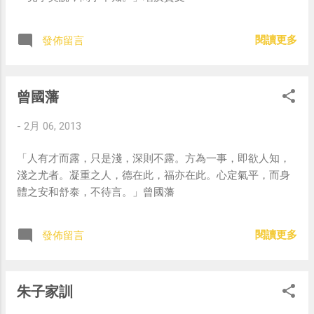
閱讀更多
發佈留言
曾國藩
-
2月 06, 2013
「人有才而露，只是淺，深則不露。方為一事，即欲人知，
淺之尤者。凝重之人，德在此，福亦在此。心定氣平，而身
體之安和舒泰，不待言。」曾國藩
閱讀更多
發佈留言
朱子家訓