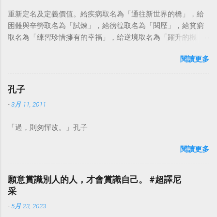
重新定名及定義價值。給疾病取名為「通往新世界的橋」，給
困難與辛勞取名為「試煉」，給徬徨取名為「閱歷」，給貧窮
取名為「練習珍惜擁有的幸福」，給逆境取名為「躍升的機
會」。這麼一來，自然就能具備只屬於自己的新價值。換個觀
閱讀更多
點看事情，就不會覺得活著是一件沉重的事。#超譯尼采 — 中
華名言 - Chinese Quotes (@chinese_quotes) May 23, 2023
孔子
-
3月 11, 2011
「過，則匆憚改。」孔子
閱讀更多
願意賞識別人的人，才會賞識自己。 #超譯尼
采
-
5月 23, 2023