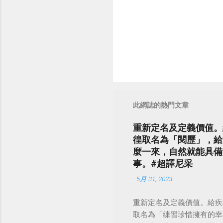
此網誌的熱門文章
重新定名及定義價值。
徨取名為「閱歷」，給
麼一來，自然就能具備
事。#超譯尼采
-
5月 31, 2023
重新定名及定義價值。給疾
取名為「練習珍惜擁有的幸