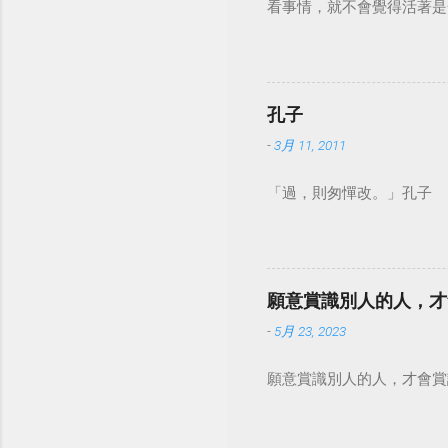
看事情，就不會覺得活著是一件沉重的事
孔子
-
3月 11, 2011
「過，則匆憚改。」孔子
願意賞識別人的人，才
-
5月 23, 2023
願意賞識別人的人，才會賞識自己。 #