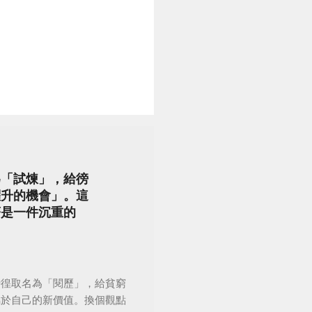
為「試煉」，給徬
躍升的機會」。這
著是一件沉重的
徬徨取名為「閱歷」，給貧窮
屬於自己的新價值。換個觀點