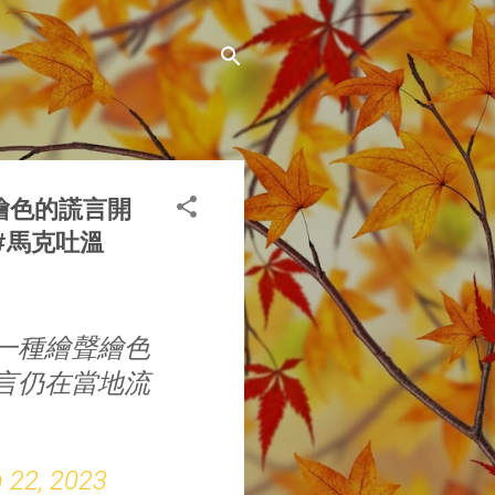
繪色的謊言開
#馬克吐溫
一種繪聲繪色
言仍在當地流
 22, 2023