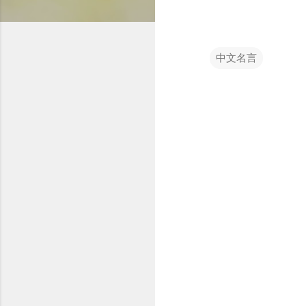
中文名言
留
言