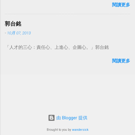
閱讀更多
點看事情，就不會覺得活著是一件沉重的事。#超譯尼采 — 中
華名言 - Chinese Quotes (@chinese_quotes) May 23, 2023
郭台銘
-
10月 07, 2013
「人才的三心：責任心、上進心、企圖心。」郭台銘
閱讀更多
由 Blogger 提供
Brought to you by
wandersick