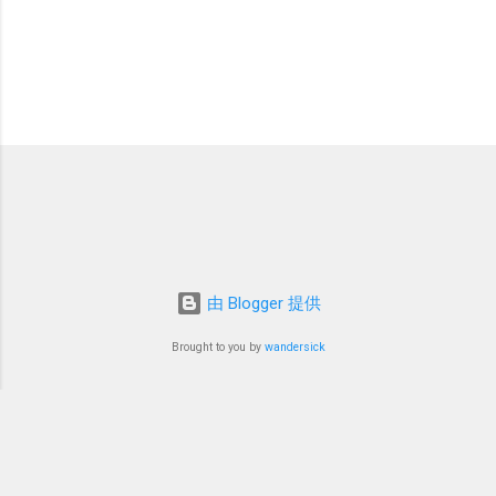
由 Blogger 提供
Brought to you by
wandersick