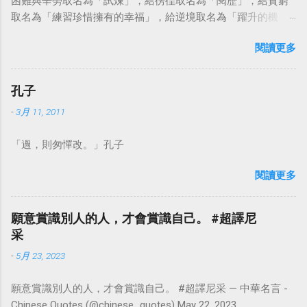
困難與辛勞取名為「試煉」，給徬徨取名為「閱歷」，給貧窮
取名為「練習珍惜擁有的幸福」，給逆境取名為「躍升的機
會」。這麼一來，自然就能具備只屬於自己的新價值。換個觀
閱讀更多
點看事情，就不會覺得活著是一件沉重的事。#超譯尼采 — 中
華名言 - Chinese Quotes (@chinese_quotes) May 23, 2023
孔子
-
3月 11, 2011
「過，則匆憚改。」孔子
閱讀更多
願意賞識別人的人，才會賞識自己。 #超譯尼
采
-
5月 23, 2023
願意賞識別人的人，才會賞識自己。 #超譯尼采 — 中華名言 -
Chinese Quotes (@chinese_quotes) May 22, 2023