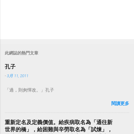
此網誌的熱門文章
孔子
-
3月 11, 2011
「過，則匆憚改。」孔子
閱讀更多
重新定名及定義價值。給疾病取名為「通往新
世界的橋」，給困難與辛勞取名為「試煉」，