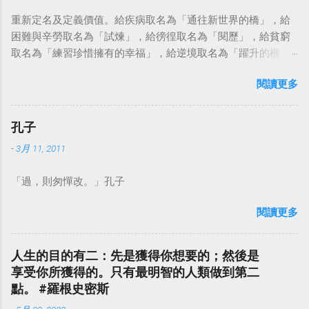
重新定名及定義價值。給疾病取名為「通往新世界的橋」，給
困難與辛勞取名為「試煉」，給徬徨取名為「閱歷」，給貧窮
取名為「練習珍惜擁有的幸福」，給逆境取名為「躍升的機
會」。這麼一來，自然就能具備只屬於自己的新價值。換個觀
閱讀更多
點看事情，就不會覺得活著是一件沉重的事。#超譯尼采 — 中
華名言 - Chinese Quotes (@chinese_quotes) May 23, 2023
孔子
-
3月 11, 2011
「過，則匆憚改。」孔子
閱讀更多
人生的目的有二：先是獲得你想要的；然後是
享受你所獲得的。只有最明智的人類做到第二
點。 #羅根史密斯