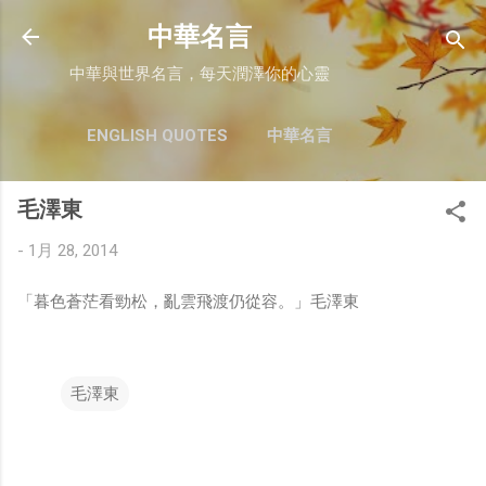
跳至主要內容
中華名言
中華與世界名言，每天潤澤你的心靈
ENGLISH QUOTES
中華名言
毛澤東
-
1月 28, 2014
「暮色蒼茫看勁松，亂雲飛渡仍從容。」毛澤東
毛澤東
留
言