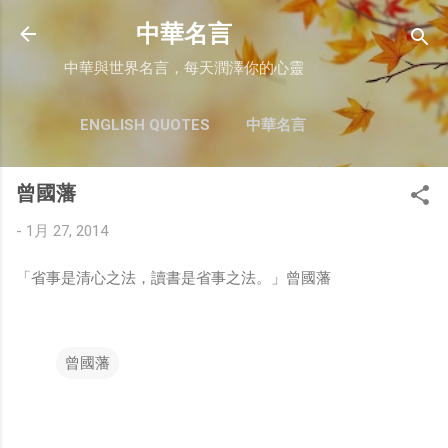
跳至主要內容
中華名言
中華與世界名言，每天潤澤你的心靈
ENGLISH QUOTES
中華名言
曾國藩
-
1月 27, 2014
「省事是清心之法，讀書是省事之法。」曾國藩
曾國藩
留
言