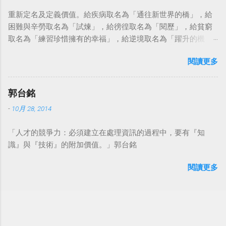
重新定名及定義價值。給疾病取名為「通往新世界的橋」，給
困難與辛勞取名為「試煉」，給徬徨取名為「閱歷」，給貧窮
取名為「練習珍惜擁有的幸福」，給逆境取名為「躍升的機
會」。這麼一來，自然就能具備只屬於自己的新價值。換個觀
閱讀更多
點看事情，就不會覺得活著是一件沉重的事。#超譯尼采 — 中
華名言 - Chinese Quotes (@chinese_quotes) May 23, 2023
郭台銘
-
10月 28, 2014
「人才的競爭力：必須建立在處理資訊的過程中，要有『知
識』與『技術』的附加價值。」郭台銘
閱讀更多