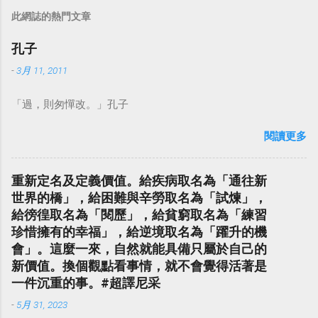
此網誌的熱門文章
孔子
-
3月 11, 2011
「過，則匆憚改。」孔子
閱讀更多
重新定名及定義價值。給疾病取名為「通往新
世界的橋」，給困難與辛勞取名為「試煉」，
給徬徨取名為「閱歷」，給貧窮取名為「練習
珍惜擁有的幸福」，給逆境取名為「躍升的機
會」。這麼一來，自然就能具備只屬於自己的
新價值。換個觀點看事情，就不會覺得活著是
一件沉重的事。#超譯尼采
-
5月 31, 2023