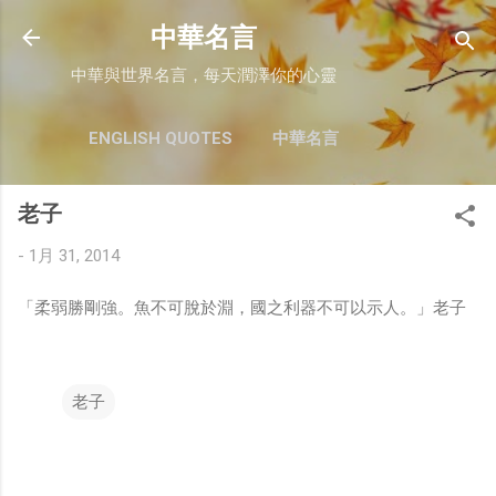
跳至主要內容
中華名言
中華與世界名言，每天潤澤你的心靈
ENGLISH QUOTES
中華名言
老子
-
1月 31, 2014
「柔弱勝剛強。魚不可脫於淵，國之利器不可以示人。」老子
老子
留
言