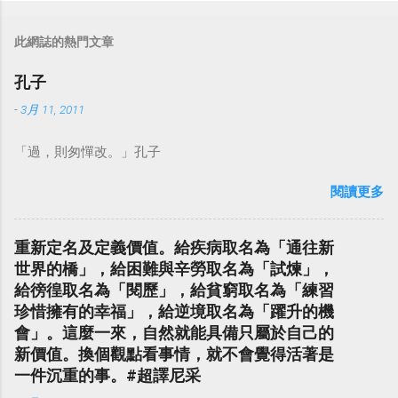
此網誌的熱門文章
孔子
-
3月 11, 2011
「過，則匆憚改。」孔子
閱讀更多
重新定名及定義價值。給疾病取名為「通往新
世界的橋」，給困難與辛勞取名為「試煉」，
給徬徨取名為「閱歷」，給貧窮取名為「練習
珍惜擁有的幸福」，給逆境取名為「躍升的機
會」。這麼一來，自然就能具備只屬於自己的
新價值。換個觀點看事情，就不會覺得活著是
一件沉重的事。#超譯尼采