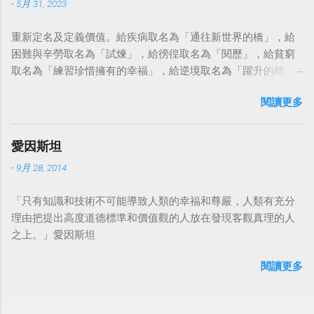
-
5月 31, 2023
重新定名及定義價值。給疾病取名為「通往新世界的橋」，給
困難與辛勞取名為「試煉」，給徬徨取名為「閱歷」，給貧窮
取名為「練習珍惜擁有的幸福」，給逆境取名為「躍升的機
會」。這麼一來，自然就能具備只屬於自己的新價值。換個觀
閱讀更多
點看事情，就不會覺得活著是一件沉重的事。#超譯尼采 — 中
華名言 - Chinese Quotes (@chinese_quotes) May 23, 2023
愛因斯坦
-
9月 28, 2014
「只有知識和技術不可能導致人類的幸福和尊嚴，人類有充分
理由把提出高度道德標準和價值觀的人放在發現客觀真理的人
之上。」愛因斯坦
閱讀更多