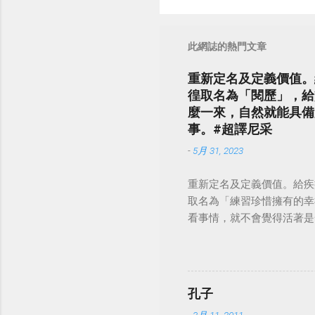
此網誌的熱門文章
重新定名及定義價值。
徨取名為「閱歷」，給
麼一來，自然就能具備
事。#超譯尼采
-
5月 31, 2023
重新定名及定義價值。給疾
取名為「練習珍惜擁有的幸
看事情，就不會覺得活著是一件沉重的事
孔子