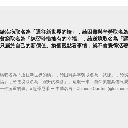
給疾病取名為「通往新世界的橋」，給困難與辛勞取名
貧窮取名為「練習珍惜擁有的幸福」，給逆境取名為「
只屬於自己的新價值。換個觀點看事情，就不會覺得活
病取名為「通往新世界的橋」，給困難與辛勞取名為「試煉」，給
福」，給逆境取名為「躍升的機會」。這麼一來，自然就能具備只
。#超譯尼采 — 中華名言 - Chinese Quotes (@chinese_quot