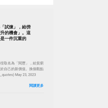
為「試煉」，給徬
躍升的機會」。這
著是一件沉重的
徬徨取名為「閱歷」，給貧窮
屬於自己的新價值。換個觀點
es) May 23, 2023
閱讀更多