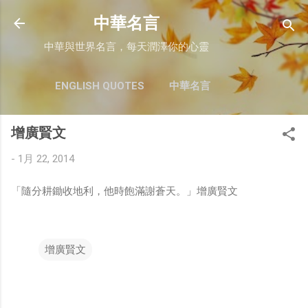
跳至主要內容
中華名言
中華與世界名言，每天潤澤你的心靈
ENGLISH QUOTES
中華名言
增廣賢文
-
1月 22, 2014
「隨分耕鋤收地利，他時飽滿謝蒼天。」增廣賢文
增廣賢文
留
言