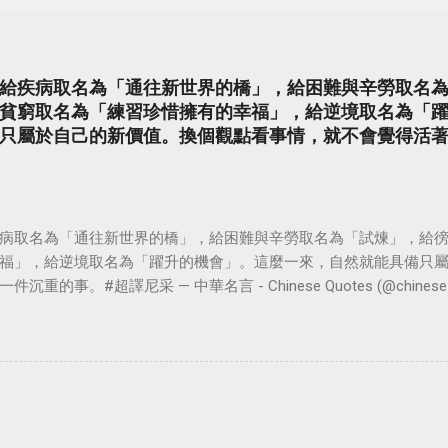
給疾病取名為「通往新世界的橋」，給困難與辛勞取名
貧窮取名為「練習珍惜擁有的幸福」，給逆境取名為「
只屬於自己的新價值。換個觀點看事情，就不會覺得活
病取名為「通往新世界的橋」，給困難與辛勞取名為「試煉」，給
福」，給逆境取名為「躍升的機會」。這麼一來，自然就能具備只
。#超譯尼采 — 中華名言 - Chinese Quotes (@chinese_quot