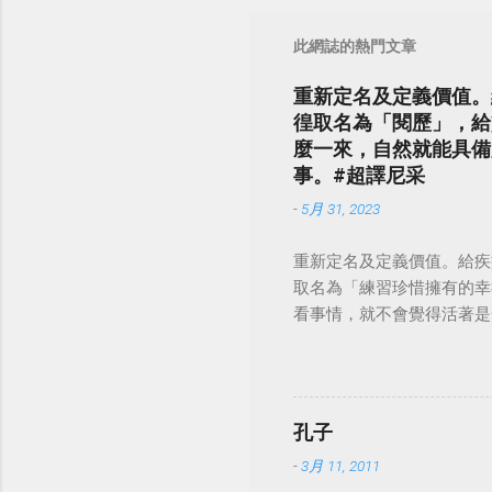
此網誌的熱門文章
重新定名及定義價值。
徨取名為「閱歷」，給
麼一來，自然就能具備
事。#超譯尼采
-
5月 31, 2023
重新定名及定義價值。給疾
取名為「練習珍惜擁有的幸
看事情，就不會覺得活著是一件沉重的事
孔子
-
3月 11, 2011