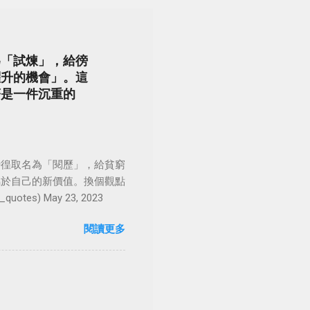
為「試煉」，給徬
躍升的機會」。這
著是一件沉重的
徬徨取名為「閱歷」，給貧窮
屬於自己的新價值。換個觀點
es) May 23, 2023
閱讀更多