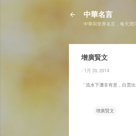
中華名言
中華與世界名言，每天潤
增廣賢文
-
1月 20, 2014
「流水下灘非有意，白雲出
增廣賢文
留
言