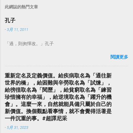
此網誌的熱門文章
孔子
-
3月 11, 2011
「過，則匆憚改。」孔子
閱讀更多
重新定名及定義價值。給疾病取名為「通往新
世界的橋」，給困難與辛勞取名為「試煉」，
給徬徨取名為「閱歷」，給貧窮取名為「練習
珍惜擁有的幸福」，給逆境取名為「躍升的機
會」。這麼一來，自然就能具備只屬於自己的
新價值。換個觀點看事情，就不會覺得活著是
一件沉重的事。#超譯尼采
-
5月 31, 2023