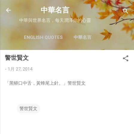
跳至主要內容
中華名言
中華與世界名言，每天潤澤你的心靈
ENGLISH QUOTES
中華名言
警世賢文
-
1月 27, 2014
「黑蟒口中舌，黃蜂尾上針。」警世賢文
警世賢文
留
言