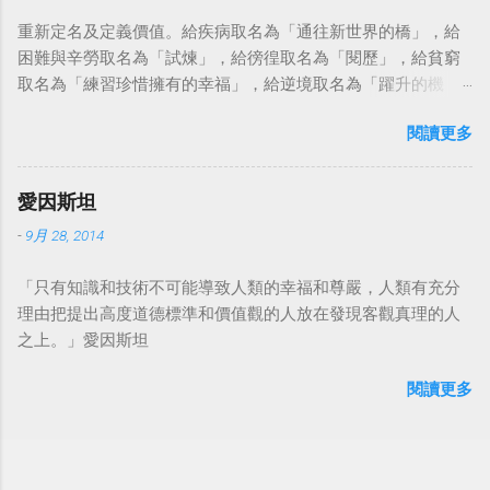
重新定名及定義價值。給疾病取名為「通往新世界的橋」，給
困難與辛勞取名為「試煉」，給徬徨取名為「閱歷」，給貧窮
取名為「練習珍惜擁有的幸福」，給逆境取名為「躍升的機
會」。這麼一來，自然就能具備只屬於自己的新價值。換個觀
閱讀更多
點看事情，就不會覺得活著是一件沉重的事。#超譯尼采 — 中
華名言 - Chinese Quotes (@chinese_quotes) May 23, 2023
愛因斯坦
-
9月 28, 2014
「只有知識和技術不可能導致人類的幸福和尊嚴，人類有充分
理由把提出高度道德標準和價值觀的人放在發現客觀真理的人
之上。」愛因斯坦
閱讀更多