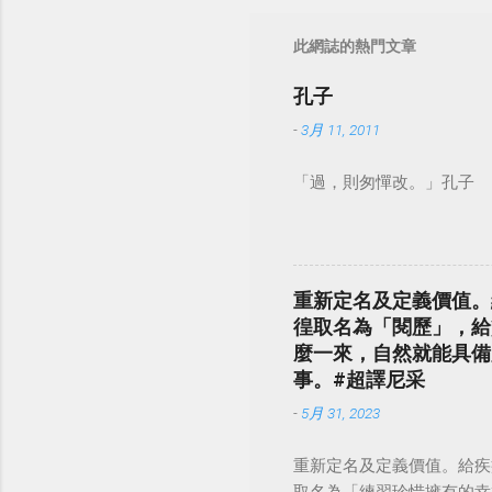
此網誌的熱門文章
孔子
-
3月 11, 2011
「過，則匆憚改。」孔子
重新定名及定義價值。
徨取名為「閱歷」，給
麼一來，自然就能具備
事。#超譯尼采
-
5月 31, 2023
重新定名及定義價值。給疾