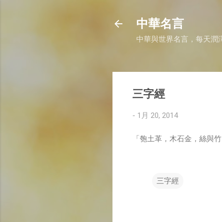
中華名言
中華與世界名言，每天潤
三字經
-
1月 20, 2014
「匏土革，木石金，絲與竹
三字經
留
言