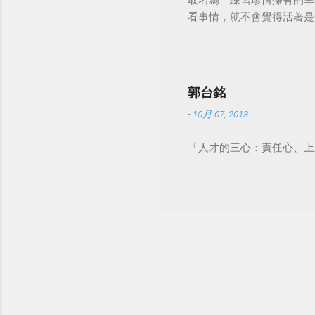
取名為「練習珍惜擁有的幸
看事情，就不會覺得活著是一件沉重的事
郭台銘
-
10月 07, 2013
「人才的三心：責任心、上