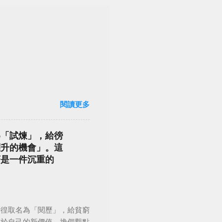
閱讀更多
為「試煉」，給徬
躍升的機會」。這
著是一件沉重的
徬徨取名為「閱歷」，給貧窮