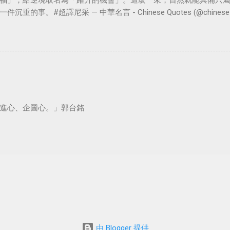
福」，給逆境取名為「躍升的機會」。這麼一來，自然就能具備只
。#超譯尼采 — 中華名言 - Chinese Quotes (@chinese_quot
進心、企圖心。」郭台銘
由 Blogger 提供