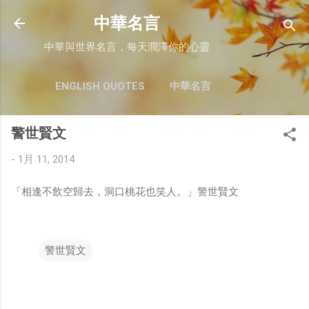
跳至主要內容
中華名言
中華與世界名言，每天潤澤你的心靈
ENGLISH QUOTES
中華名言
警世賢文
-
1月 11, 2014
「相逢不飲空歸去，洞口桃花也笑人。」警世賢文
警世賢文
留
言