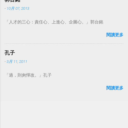
-
10月 07, 2013
「人才的三心：責任心、上進心、企圖心。」郭台銘
閱讀更多
孔子
-
3月 11, 2011
「過，則匆憚改。」孔子
閱讀更多