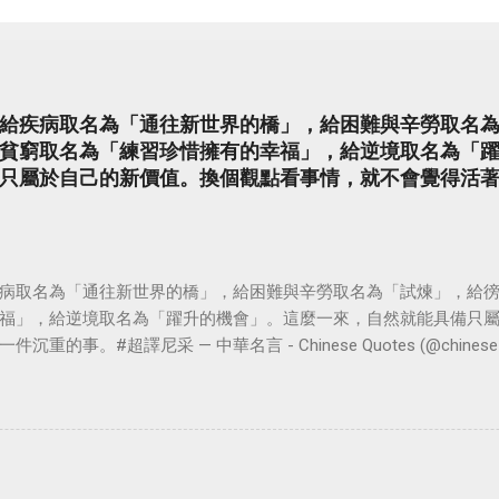
給疾病取名為「通往新世界的橋」，給困難與辛勞取名
貧窮取名為「練習珍惜擁有的幸福」，給逆境取名為「
只屬於自己的新價值。換個觀點看事情，就不會覺得活
病取名為「通往新世界的橋」，給困難與辛勞取名為「試煉」，給
福」，給逆境取名為「躍升的機會」。這麼一來，自然就能具備只
。#超譯尼采 — 中華名言 - Chinese Quotes (@chinese_quot