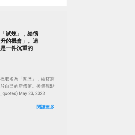
為「試煉」，給徬
躍升的機會」。這
著是一件沉重的
徬徨取名為「閱歷」，給貧窮
屬於自己的新價值。換個觀點
es) May 23, 2023
閱讀更多