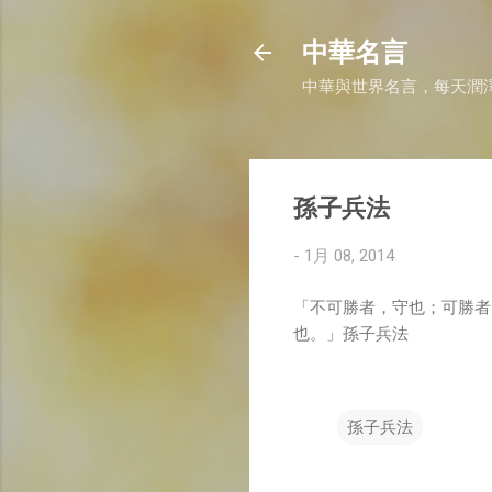
中華名言
中華與世界名言，每天潤
孫子兵法
-
1月 08, 2014
「不可勝者，守也；可勝者
也。」孫子兵法
孫子兵法
留