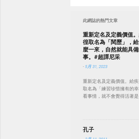
此網誌的熱門文章
重新定名及定義價值。
徨取名為「閱歷」，給
麼一來，自然就能具備
事。#超譯尼采
-
5月 31, 2023
重新定名及定義價值。給疾
取名為「練習珍惜擁有的幸
看事情，就不會覺得活著是一件沉重的事
孔子