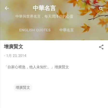
跳至主要內容
中華名言
中華與世界名言，每天潤澤你的心靈
ENGLISH QUOTES
中華名言
增廣賢文
-
1月 23, 2014
「自家心裡急，他人未知忙。」增廣賢文
增廣賢文
留
言