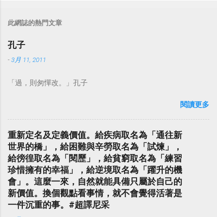
此網誌的熱門文章
孔子
-
3月 11, 2011
「過，則匆憚改。」孔子
閱讀更多
重新定名及定義價值。給疾病取名為「通往新
世界的橋」，給困難與辛勞取名為「試煉」，
給徬徨取名為「閱歷」，給貧窮取名為「練習
珍惜擁有的幸福」，給逆境取名為「躍升的機
會」。這麼一來，自然就能具備只屬於自己的
新價值。換個觀點看事情，就不會覺得活著是
一件沉重的事。#超譯尼采