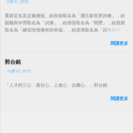
-
5月 31, 2023
重新定名及定義價值。給疾病取名為「通往新世界的橋」，給
困難與辛勞取名為「試煉」，給徬徨取名為「閱歷」，給貧窮
取名為「練習珍惜擁有的幸福」，給逆境取名為「躍升的機
會」。這麼一來，自然就能具備只屬於自己的新價值。換個觀
閱讀更多
點看事情，就不會覺得活著是一件沉重的事。#超譯尼采 — 中
華名言 - Chinese Quotes (@chinese_quotes) May 23, 2023
郭台銘
-
10月 07, 2013
「人才的三心：責任心、上進心、企圖心。」郭台銘
閱讀更多