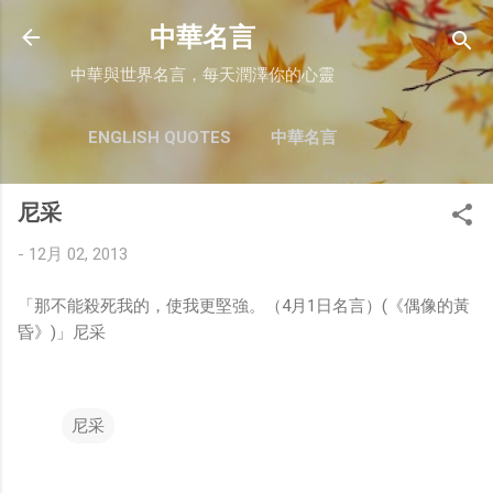
跳至主要內容
中華名言
中華與世界名言，每天潤澤你的心靈
ENGLISH QUOTES
中華名言
尼采
-
12月 02, 2013
「那不能殺死我的，使我更堅強。（4月1日名言）(《偶像的黃
昏》)」尼采
尼采
留