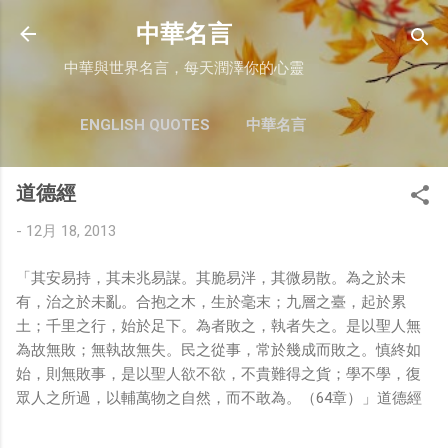
跳至主要內容
中華名言
中華與世界名言，每天潤澤你的心靈
ENGLISH QUOTES
中華名言
道德經
-
12月 18, 2013
「其安易持，其未兆易謀。其脆易泮，其微易散。為之於未
有，治之於未亂。合抱之木，生於毫末；九層之臺，起於累
土；千里之行，始於足下。為者敗之，執者失之。是以聖人無
為故無敗；無執故無失。民之從事，常於幾成而敗之。慎終如
始，則無敗事，是以聖人欲不欲，不貴難得之貨；學不學，復
眾人之所過，以輔萬物之自然，而不敢為。（64章）」道德經