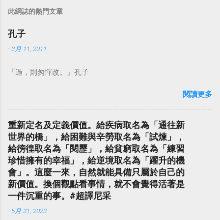
此網誌的熱門文章
孔子
-
3月 11, 2011
「過，則匆憚改。」孔子
閱讀更多
重新定名及定義價值。給疾病取名為「通往新
世界的橋」，給困難與辛勞取名為「試煉」，
給徬徨取名為「閱歷」，給貧窮取名為「練習
珍惜擁有的幸福」，給逆境取名為「躍升的機
會」。這麼一來，自然就能具備只屬於自己的
新價值。換個觀點看事情，就不會覺得活著是
一件沉重的事。#超譯尼采
-
5月 31, 2023