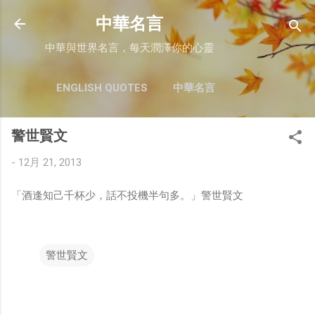
跳至主要內容
中華名言
中華與世界名言，每天潤澤你的心靈
ENGLISH QUOTES
中華名言
警世賢文
-
12月 21, 2013
「酒逢知己千杯少，話不投機半句多。」警世賢文
警世賢文
留
言