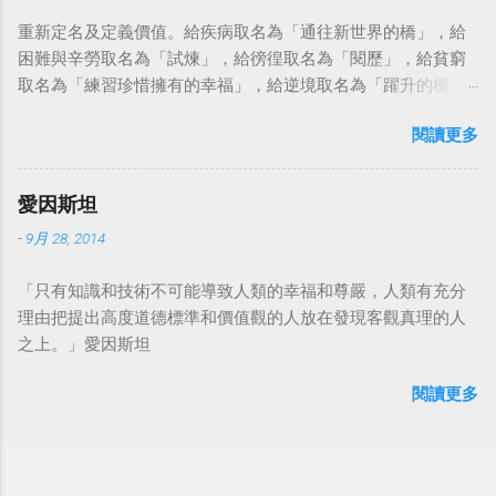
重新定名及定義價值。給疾病取名為「通往新世界的橋」，給
困難與辛勞取名為「試煉」，給徬徨取名為「閱歷」，給貧窮
取名為「練習珍惜擁有的幸福」，給逆境取名為「躍升的機
會」。這麼一來，自然就能具備只屬於自己的新價值。換個觀
閱讀更多
點看事情，就不會覺得活著是一件沉重的事。#超譯尼采 — 中
華名言 - Chinese Quotes (@chinese_quotes) May 23, 2023
愛因斯坦
-
9月 28, 2014
「只有知識和技術不可能導致人類的幸福和尊嚴，人類有充分
理由把提出高度道德標準和價值觀的人放在發現客觀真理的人
之上。」愛因斯坦
閱讀更多