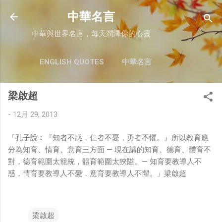
跳至主要內容
中華名言
中華與世界名言，每天潤澤你的心靈
ENGLISH QUOTES
中華名言
梁啟超
-
12月 29, 2013
「孔子說︰『知者不惑，仁者不憂，勇者不懼。』所以教育應
分為知育、情育、意育三方面 — 現在講的知育、德育、體育不
對，德育範圍太籠統，體育範圍太狹隘。— 知育要教導人不
惑，情育要教導人不憂，意育要教導人不懼。」梁啟超
梁啟超