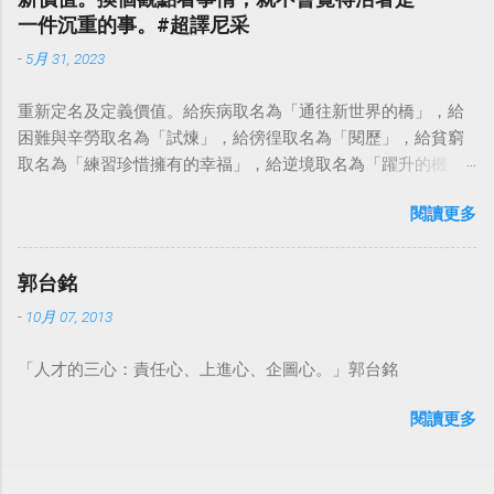
一件沉重的事。#超譯尼采
-
5月 31, 2023
重新定名及定義價值。給疾病取名為「通往新世界的橋」，給
困難與辛勞取名為「試煉」，給徬徨取名為「閱歷」，給貧窮
取名為「練習珍惜擁有的幸福」，給逆境取名為「躍升的機
會」。這麼一來，自然就能具備只屬於自己的新價值。換個觀
閱讀更多
點看事情，就不會覺得活著是一件沉重的事。#超譯尼采 — 中
華名言 - Chinese Quotes (@chinese_quotes) May 23, 2023
郭台銘
-
10月 07, 2013
「人才的三心：責任心、上進心、企圖心。」郭台銘
閱讀更多