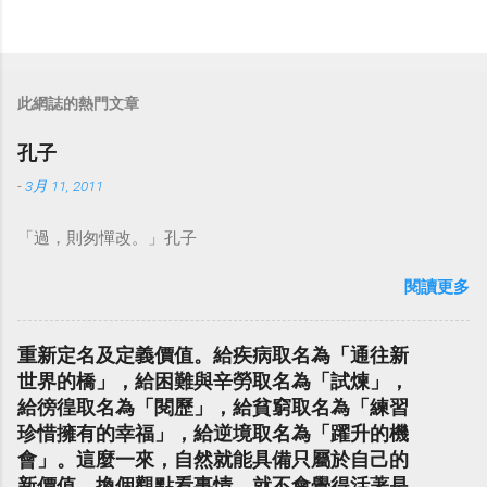
此網誌的熱門文章
孔子
-
3月 11, 2011
「過，則匆憚改。」孔子
閱讀更多
重新定名及定義價值。給疾病取名為「通往新
世界的橋」，給困難與辛勞取名為「試煉」，
給徬徨取名為「閱歷」，給貧窮取名為「練習
珍惜擁有的幸福」，給逆境取名為「躍升的機
會」。這麼一來，自然就能具備只屬於自己的
新價值。換個觀點看事情，就不會覺得活著是