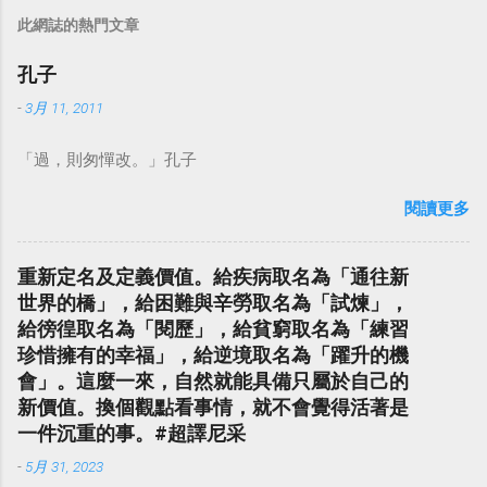
此網誌的熱門文章
孔子
-
3月 11, 2011
「過，則匆憚改。」孔子
閱讀更多
重新定名及定義價值。給疾病取名為「通往新
世界的橋」，給困難與辛勞取名為「試煉」，
給徬徨取名為「閱歷」，給貧窮取名為「練習
珍惜擁有的幸福」，給逆境取名為「躍升的機
會」。這麼一來，自然就能具備只屬於自己的
新價值。換個觀點看事情，就不會覺得活著是
一件沉重的事。#超譯尼采
-
5月 31, 2023