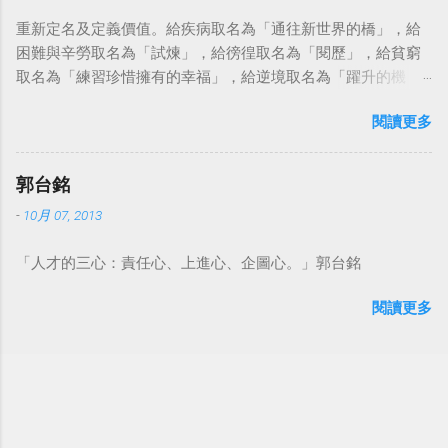
重新定名及定義價值。給疾病取名為「通往新世界的橋」，給
困難與辛勞取名為「試煉」，給徬徨取名為「閱歷」，給貧窮
取名為「練習珍惜擁有的幸福」，給逆境取名為「躍升的機
會」。這麼一來，自然就能具備只屬於自己的新價值。換個觀
閱讀更多
點看事情，就不會覺得活著是一件沉重的事。#超譯尼采 — 中
華名言 - Chinese Quotes (@chinese_quotes) May 23, 2023
郭台銘
-
10月 07, 2013
「人才的三心：責任心、上進心、企圖心。」郭台銘
閱讀更多