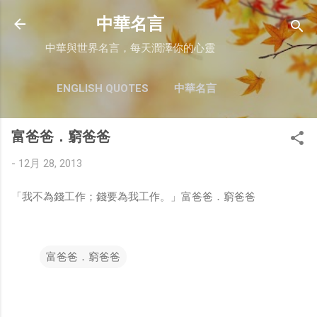
跳至主要內容
中華名言
中華與世界名言，每天潤澤你的心靈
ENGLISH QUOTES
中華名言
富爸爸．窮爸爸
-
12月 28, 2013
「我不為錢工作；錢要為我工作。」富爸爸．窮爸爸
富爸爸．窮爸爸
留
言