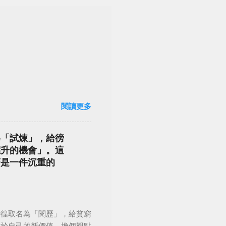
閱讀更多
為「試煉」，給徬
躍升的機會」。這
著是一件沉重的
徬徨取名為「閱歷」，給貧窮