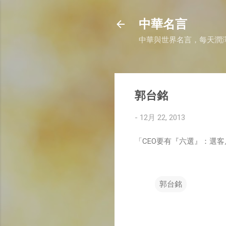
中華名言
中華與世界名言，每天潤
郭台銘
-
12月 22, 2013
「CEO要有『六選』：選
郭台銘
留
言