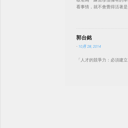
取名為「練習珍惜擁有的幸
看事情，就不會覺得活著是一件沉重的事
郭台銘
-
10月 28, 2014
「人才的競爭力：必須建立