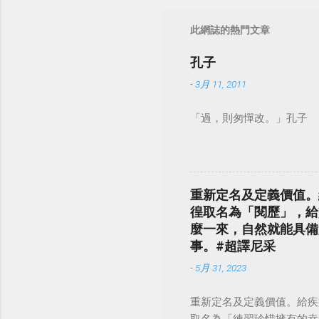
此網誌的熱門文章
孔子
-
3月 11, 2011
「過，則匆憚改。」孔子
重新定名及定義價值。
徨取名為「閱歷」，給
麼一來，自然就能具備
事。#超譯尼采
-
5月 31, 2023
重新定名及定義價值。給疾