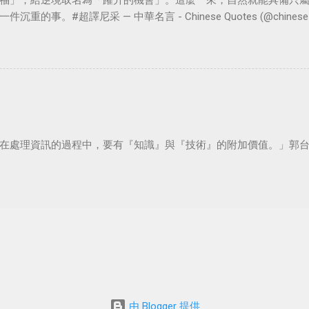
福」，給逆境取名為「躍升的機會」。這麼一來，自然就能具備只
。#超譯尼采 — 中華名言 - Chinese Quotes (@chinese_quot
在處理資訊的過程中，要有『知識』與『技術』的附加價值。」郭
由 Blogger 提供