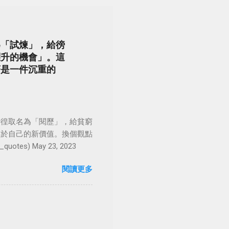
為「試煉」，給徬
躍升的機會」。這
著是一件沉重的
徬徨取名為「閱歷」，給貧窮
屬於自己的新價值。換個觀點
es) May 23, 2023
閱讀更多