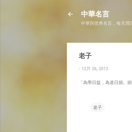
中華名言
中華與世界名言，每天潤
老子
-
12月 26, 2013
「為學日益，為道日損。損
老子
留
言