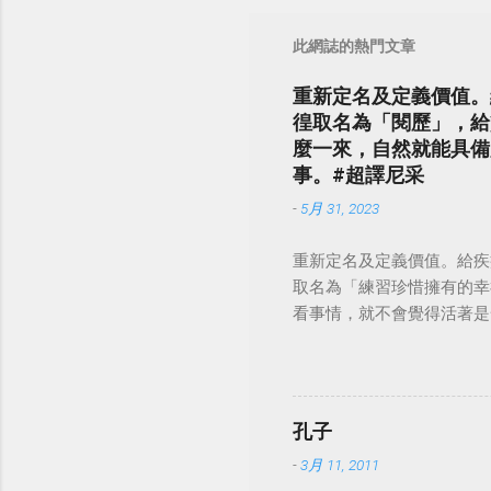
此網誌的熱門文章
重新定名及定義價值。
徨取名為「閱歷」，給
麼一來，自然就能具備
事。#超譯尼采
-
5月 31, 2023
重新定名及定義價值。給疾
取名為「練習珍惜擁有的幸
看事情，就不會覺得活著是一件沉重的事
孔子
-
3月 11, 2011