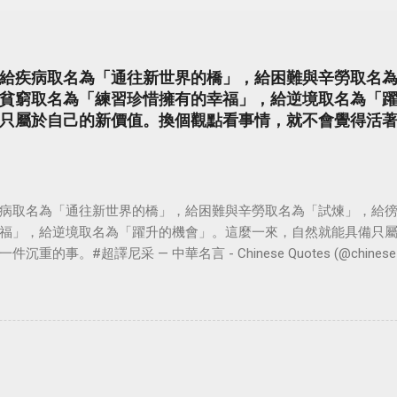
給疾病取名為「通往新世界的橋」，給困難與辛勞取名
貧窮取名為「練習珍惜擁有的幸福」，給逆境取名為「
只屬於自己的新價值。換個觀點看事情，就不會覺得活
病取名為「通往新世界的橋」，給困難與辛勞取名為「試煉」，給
福」，給逆境取名為「躍升的機會」。這麼一來，自然就能具備只
。#超譯尼采 — 中華名言 - Chinese Quotes (@chinese_quot