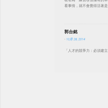
取名為「練習珍惜擁有的幸
看事情，就不會覺得活著是一件沉重的事
郭台銘
-
10月 28, 2014
「人才的競爭力：必須建立