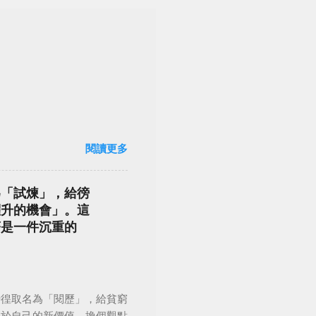
閱讀更多
為「試煉」，給徬
躍升的機會」。這
著是一件沉重的
徬徨取名為「閱歷」，給貧窮