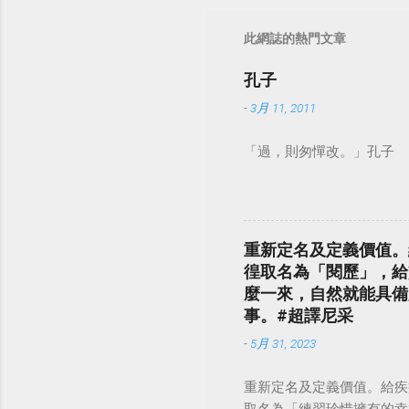
此網誌的熱門文章
孔子
-
3月 11, 2011
「過，則匆憚改。」孔子
重新定名及定義價值。
徨取名為「閱歷」，給
麼一來，自然就能具備
事。#超譯尼采
-
5月 31, 2023
重新定名及定義價值。給疾