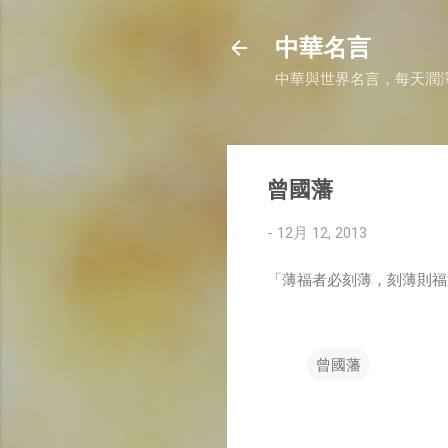
中華名言
中華與世界名言，每天潤
曾國藩
-
12月 12, 2013
「薄福者必刻薄，刻薄則福
曾國藩
留
言