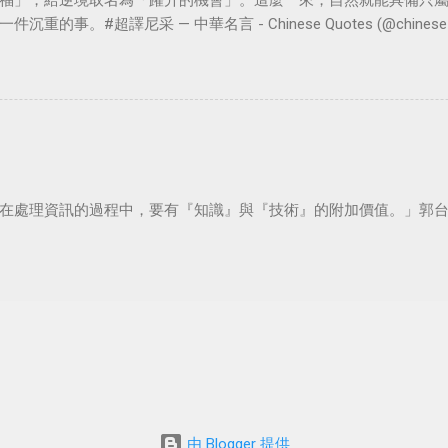
福」，給逆境取名為「躍升的機會」。這麼一來，自然就能具備只
。#超譯尼采 — 中華名言 - Chinese Quotes (@chinese_quot
在處理資訊的過程中，要有『知識』與『技術』的附加價值。」郭
由 Blogger 提供