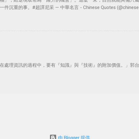
福」，給逆境取名為「躍升的機會」。這麼一來，自然就能具備只
。#超譯尼采 — 中華名言 - Chinese Quotes (@chinese_quot
在處理資訊的過程中，要有『知識』與『技術』的附加價值。」郭
由 Blogger 提供