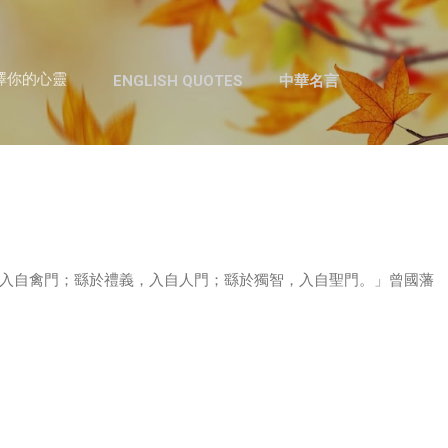
跳至主要內容
澤你的心靈
ENGLISH QUOTES
中華名言
入自禽門；繇於禮義，入自人門；繇於獨智，入自聖門。」曾國藩