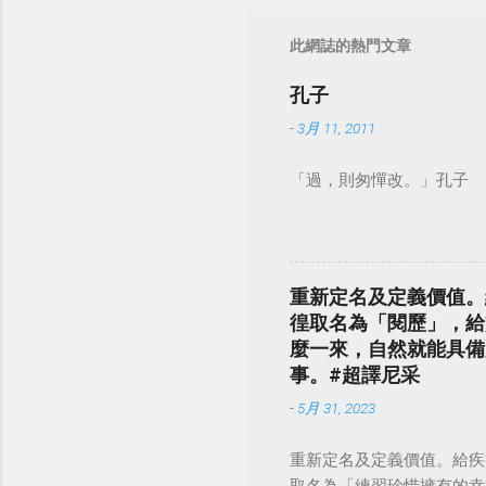
此網誌的熱門文章
孔子
-
3月 11, 2011
「過，則匆憚改。」孔子
重新定名及定義價值。
徨取名為「閱歷」，給
麼一來，自然就能具備
事。#超譯尼采
-
5月 31, 2023
重新定名及定義價值。給疾