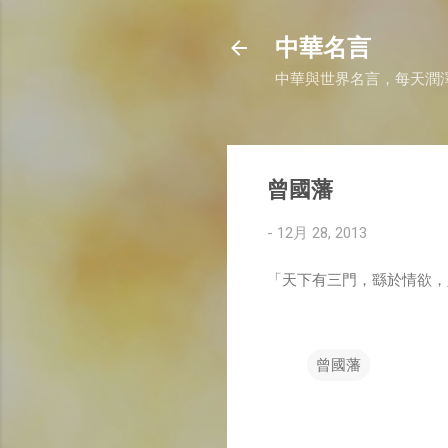
中華名言
中華與世界名言，每天潤
曾國藩
-
12月 28, 2013
「天下有三門，繇於情欲，
曾國藩
留
言