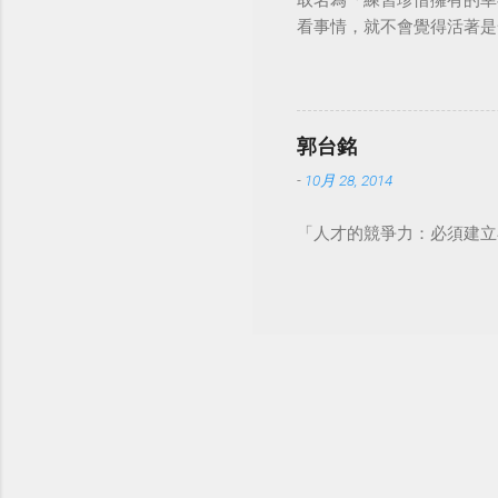
取名為「練習珍惜擁有的幸
看事情，就不會覺得活著是一件沉重的事
郭台銘
-
10月 28, 2014
「人才的競爭力：必須建立