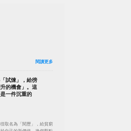
閱讀更多
為「試煉」，給徬
躍升的機會」。這
著是一件沉重的
徬徨取名為「閱歷」，給貧窮