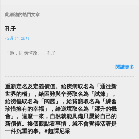
此網誌的熱門文章
孔子
-
3月 11, 2011
「過，則匆憚改。」孔子
閱讀更多
重新定名及定義價值。給疾病取名為「通往新
世界的橋」，給困難與辛勞取名為「試煉」，
給徬徨取名為「閱歷」，給貧窮取名為「練習
珍惜擁有的幸福」，給逆境取名為「躍升的機
會」。這麼一來，自然就能具備只屬於自己的
新價值。換個觀點看事情，就不會覺得活著是
一件沉重的事。#超譯尼采