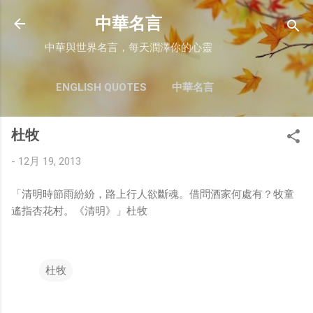
跳至主要內容
中華名言
中華與世界名言，每天潤澤你的心靈
ENGLISH QUOTES
中華名言
杜牧
-
12月 19, 2013
「清明時節雨紛紛，路上行人欲斷魂。借問酒家何處有？牧童
遙指杏花村。《清明》」杜牧
杜牧
留