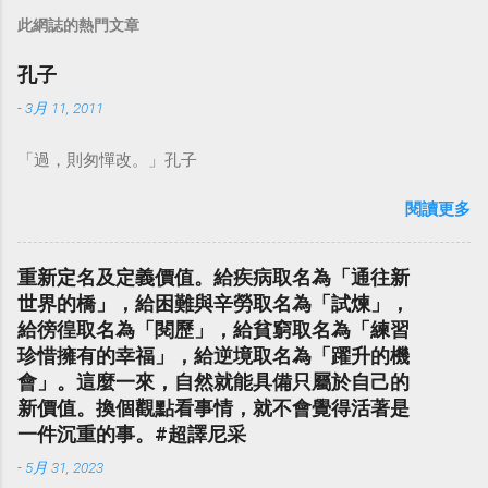
此網誌的熱門文章
孔子
-
3月 11, 2011
「過，則匆憚改。」孔子
閱讀更多
重新定名及定義價值。給疾病取名為「通往新
世界的橋」，給困難與辛勞取名為「試煉」，
給徬徨取名為「閱歷」，給貧窮取名為「練習
珍惜擁有的幸福」，給逆境取名為「躍升的機
會」。這麼一來，自然就能具備只屬於自己的
新價值。換個觀點看事情，就不會覺得活著是
一件沉重的事。#超譯尼采
-
5月 31, 2023