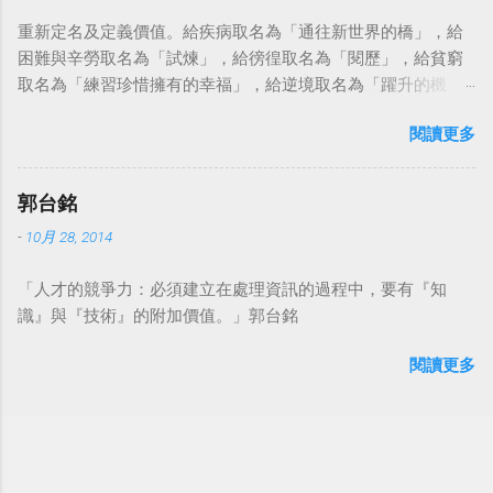
重新定名及定義價值。給疾病取名為「通往新世界的橋」，給
困難與辛勞取名為「試煉」，給徬徨取名為「閱歷」，給貧窮
取名為「練習珍惜擁有的幸福」，給逆境取名為「躍升的機
會」。這麼一來，自然就能具備只屬於自己的新價值。換個觀
閱讀更多
點看事情，就不會覺得活著是一件沉重的事。#超譯尼采 — 中
華名言 - Chinese Quotes (@chinese_quotes) May 23, 2023
郭台銘
-
10月 28, 2014
「人才的競爭力：必須建立在處理資訊的過程中，要有『知
識』與『技術』的附加價值。」郭台銘
閱讀更多