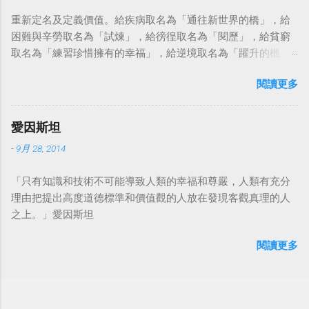
重新定名及定義價值。給疾病取名為「通往新世界的橋」，給
困難與辛勞取名為「試煉」，給徬徨取名為「閱歷」，給貧窮
取名為「練習珍惜擁有的幸福」，給逆境取名為「躍升的機
會」。這麼一來，自然就能具備只屬於自己的新價值。換個觀
閱讀更多
點看事情，就不會覺得活著是一件沉重的事。#超譯尼采 — 中
華名言 - Chinese Quotes (@chinese_quotes) May 23, 2023
愛因斯坦
-
9月 28, 2014
「只有知識和技術不可能導致人類的幸福和尊嚴，人類有充分
理由把提出高度道德標準和價值觀的人放在發現客觀真理的人
之上。」愛因斯坦
閱讀更多