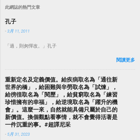
此網誌的熱門文章
孔子
-
3月 11, 2011
「過，則匆憚改。」孔子
閱讀更多
重新定名及定義價值。給疾病取名為「通往新
世界的橋」，給困難與辛勞取名為「試煉」，
給徬徨取名為「閱歷」，給貧窮取名為「練習
珍惜擁有的幸福」，給逆境取名為「躍升的機
會」。這麼一來，自然就能具備只屬於自己的
新價值。換個觀點看事情，就不會覺得活著是
一件沉重的事。#超譯尼采
-
5月 31, 2023