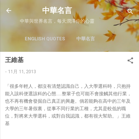
跳至主要內容
中華名言
中華與世界名言，每天潤澤你的心靈
ENGLISH QUOTES
中華名言
王維基
-
11月 11, 2013
「很多年輕人，都沒有清楚認識自己，入大學選科時，只抱持
能入該科便選該科的心態……整輩子也可能不會接觸其他行業，
也不再有機會發掘自己真正的興趣。倘若能夠在高中的三年及
大學的三年暑假裏，從事不同行業的工種，尤其是較低的職
位，對將來大學選科，或對自我認識，都有很大幫助。」王維
基