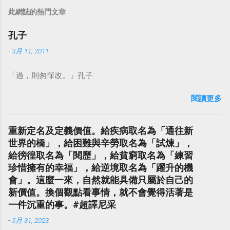
此網誌的熱門文章
孔子
-
3月 11, 2011
「過，則匆憚改。」孔子
閱讀更多
重新定名及定義價值。給疾病取名為「通往新
世界的橋」，給困難與辛勞取名為「試煉」，
給徬徨取名為「閱歷」，給貧窮取名為「練習
珍惜擁有的幸福」，給逆境取名為「躍升的機
會」。這麼一來，自然就能具備只屬於自己的
新價值。換個觀點看事情，就不會覺得活著是
一件沉重的事。#超譯尼采
-
5月 31, 2023