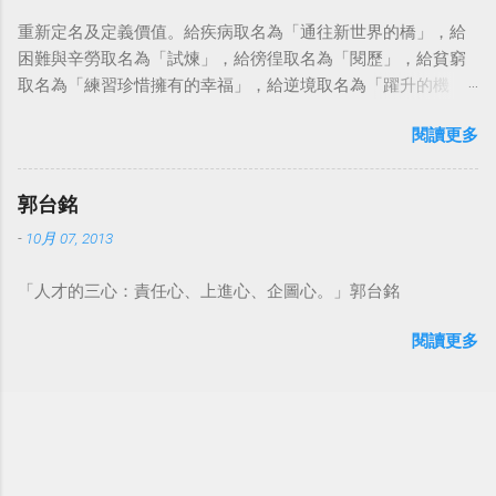
重新定名及定義價值。給疾病取名為「通往新世界的橋」，給
困難與辛勞取名為「試煉」，給徬徨取名為「閱歷」，給貧窮
取名為「練習珍惜擁有的幸福」，給逆境取名為「躍升的機
會」。這麼一來，自然就能具備只屬於自己的新價值。換個觀
閱讀更多
點看事情，就不會覺得活著是一件沉重的事。#超譯尼采 — 中
華名言 - Chinese Quotes (@chinese_quotes) May 23, 2023
郭台銘
-
10月 07, 2013
「人才的三心：責任心、上進心、企圖心。」郭台銘
閱讀更多