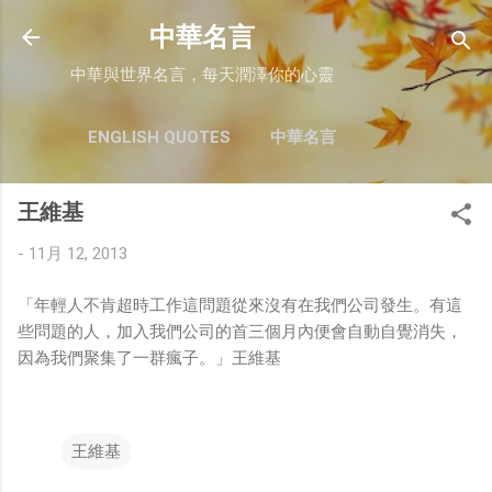
跳至主要內容
中華名言
中華與世界名言，每天潤澤你的心靈
ENGLISH QUOTES
中華名言
王維基
-
11月 12, 2013
「年輕人不肯超時工作這問題從來沒有在我們公司發生。有這
些問題的人，加入我們公司的首三個月內便會自動自覺消失，
因為我們聚集了一群瘋子。」王維基
王維基