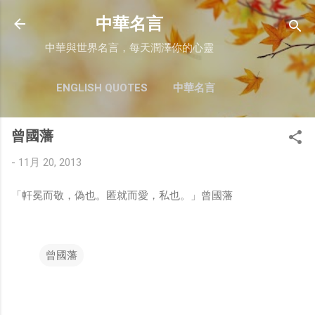
跳至主要內容
中華名言
中華與世界名言，每天潤澤你的心靈
ENGLISH QUOTES
中華名言
曾國藩
-
11月 20, 2013
「軒冕而敬，偽也。匿就而愛，私也。」曾國藩
曾國藩
留
言