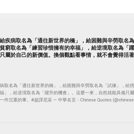
給疾病取名為「通往新世界的橋」，給困難與辛勞取名
貧窮取名為「練習珍惜擁有的幸福」，給逆境取名為「
只屬於自己的新價值。換個觀點看事情，就不會覺得活
病取名為「通往新世界的橋」，給困難與辛勞取名為「試煉」，給
福」，給逆境取名為「躍升的機會」。這麼一來，自然就能具備只
。#超譯尼采 — 中華名言 - Chinese Quotes (@chinese_quot