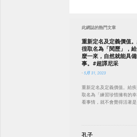
此網誌的熱門文章
重新定名及定義價值。
徨取名為「閱歷」，給
麼一來，自然就能具備
事。#超譯尼采
-
5月 31, 2023
重新定名及定義價值。給疾
取名為「練習珍惜擁有的幸
看事情，就不會覺得活著是一件沉重的事
孔子