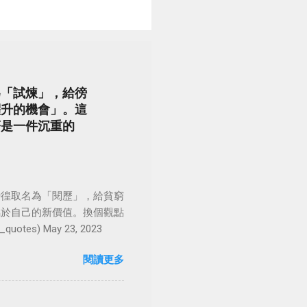
為「試煉」，給徬
躍升的機會」。這
著是一件沉重的
徬徨取名為「閱歷」，給貧窮
屬於自己的新價值。換個觀點
es) May 23, 2023
閱讀更多