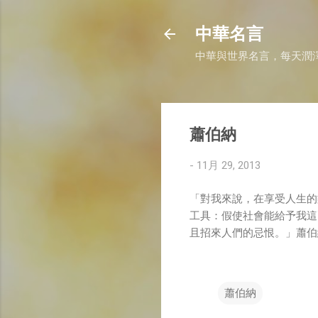
中華名言
中華與世界名言，每天潤
蕭伯納
-
11月 29, 2013
「對我來說，在享受人生的
工具：假使社會能給予我這
且招來人們的忌恨。」蕭伯
蕭伯納