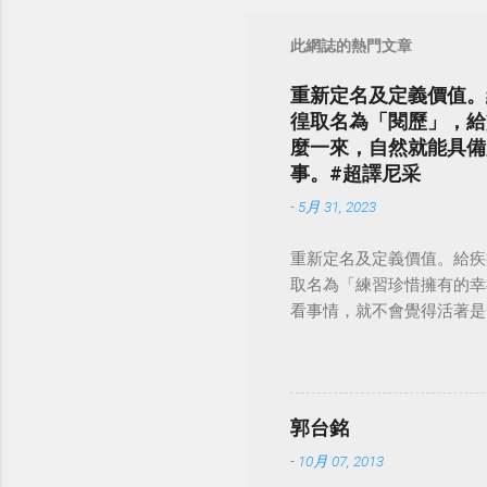
此網誌的熱門文章
重新定名及定義價值。
徨取名為「閱歷」，給
麼一來，自然就能具備
事。#超譯尼采
-
5月 31, 2023
重新定名及定義價值。給疾
取名為「練習珍惜擁有的幸
看事情，就不會覺得活著是一件沉重的事
郭台銘
-
10月 07, 2013