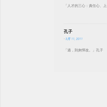
「人才的三心：責任心、上
孔子
-
3月 11, 2011
「過，則匆憚改。」孔子