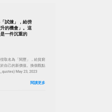
為「試煉」，給徬
躍升的機會」。這
著是一件沉重的
徬徨取名為「閱歷」，給貧窮
屬於自己的新價值。換個觀點
es) May 23, 2023
閱讀更多