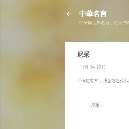
中華名言
中華與世界名言，每天潤
尼采
-
11月 04, 2013
「假使有神，我怎能忍受我
尼采
留
言