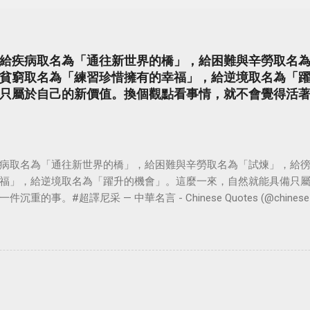
給疾病取名為「通往新世界的橋」，給困難與辛勞取名
貧窮取名為「練習珍惜擁有的幸福」，給逆境取名為「
只屬於自己的新價值。換個觀點看事情，就不會覺得活
病取名為「通往新世界的橋」，給困難與辛勞取名為「試煉」，給
福」，給逆境取名為「躍升的機會」。這麼一來，自然就能具備只
。#超譯尼采 — 中華名言 - Chinese Quotes (@chinese_quot