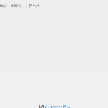
進心、企圖心。」郭台銘
由 Blogger 提供